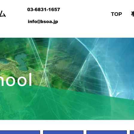
03-6831-1657
ム
TOP
info@bsoa.jp
hool